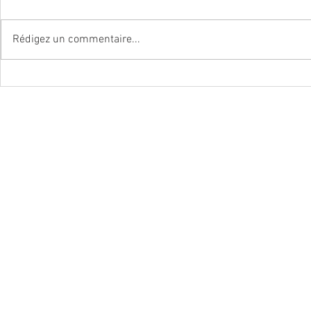
Rédigez un commentaire...
2023 - Article LinkedIn : 1er
2023 - Nouve
bilan de la franchise
Franchise E